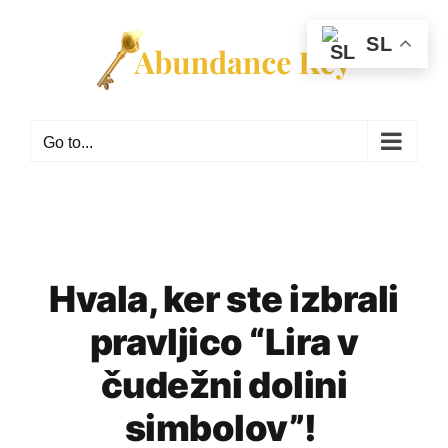
Skip
to
SL
content
Go to...
Hvala, ker ste izbrali
pravljico “Lira v
čudežni dolini
simbolov”!