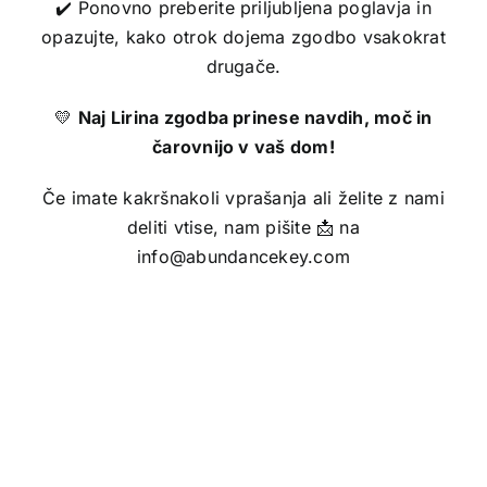
✔️ Ponovno preberite priljubljena poglavja in
opazujte, kako otrok dojema zgodbo vsakokrat
drugače.
💛
Naj Lirina zgodba prinese navdih, moč in
čarovnijo v vaš dom!
Če imate kakršnakoli vprašanja ali želite z nami
deliti vtise, nam pišite 📩 na
info@abundancekey.com