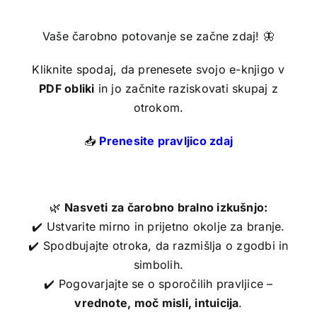
Vaše čarobno potovanje se začne zdaj! 🦋
Kliknite spodaj, da prenesete svojo e-knjigo v
PDF obliki
in jo začnite raziskovati skupaj z
otrokom.
📥
Prenesite pravljico zdaj
….
🌿
Nasveti za čarobno bralno izkušnjo:
✔️ Ustvarite mirno in prijetno okolje za branje.
✔️ Spodbujajte otroka, da razmišlja o zgodbi in
simbolih.
✔️ Pogovarjajte se o sporočilih pravljice –
vrednote, moč misli, intuicija
.